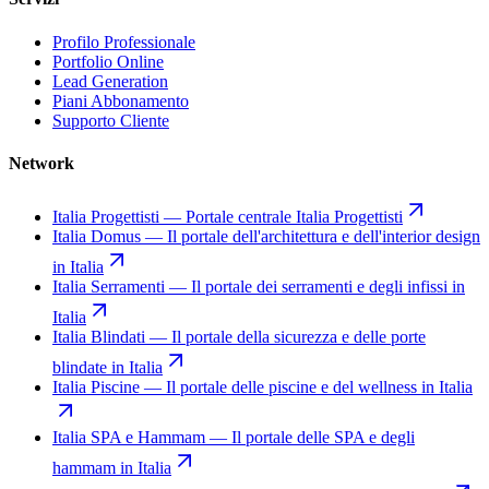
Profilo Professionale
Portfolio Online
Lead Generation
Piani Abbonamento
Supporto Cliente
Network
Italia Progettisti
—
Portale centrale Italia Progettisti
Italia Domus
—
Il portale dell'architettura e dell'interior design
in Italia
Italia Serramenti
—
Il portale dei serramenti e degli infissi in
Italia
Italia Blindati
—
Il portale della sicurezza e delle porte
blindate in Italia
Italia Piscine
—
Il portale delle piscine e del wellness in Italia
Italia SPA e Hammam
—
Il portale delle SPA e degli
hammam in Italia