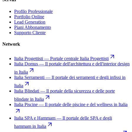
Profilo Professionale
Portfolio Online
Lead Generation
Piani Abbonamento
Supporto Cliente
Network
Italia Progettisti
—
Portale centrale Italia Progettisti
Italia Domus
—
Il portale dell'architettura e dell'interior design
in Italia
Italia Serramenti
—
Il portale dei serramenti e degli infissi in
Italia
Italia Blindati
—
Il portale della sicurezza e delle porte
blindate in Italia
Italia Piscine
—
Il portale delle piscine e del wellness in Italia
Italia SPA e Hammam
—
Il portale delle SPA e degli
hammam in Italia