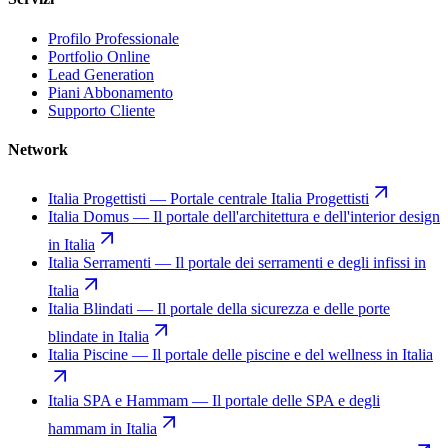
Profilo Professionale
Portfolio Online
Lead Generation
Piani Abbonamento
Supporto Cliente
Network
Italia Progettisti
—
Portale centrale Italia Progettisti
Italia Domus
—
Il portale dell'architettura e dell'interior design
in Italia
Italia Serramenti
—
Il portale dei serramenti e degli infissi in
Italia
Italia Blindati
—
Il portale della sicurezza e delle porte
blindate in Italia
Italia Piscine
—
Il portale delle piscine e del wellness in Italia
Italia SPA e Hammam
—
Il portale delle SPA e degli
hammam in Italia