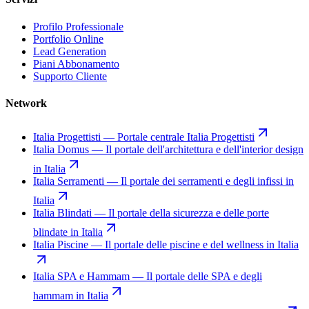
Profilo Professionale
Portfolio Online
Lead Generation
Piani Abbonamento
Supporto Cliente
Network
Italia Progettisti
—
Portale centrale Italia Progettisti
Italia Domus
—
Il portale dell'architettura e dell'interior design
in Italia
Italia Serramenti
—
Il portale dei serramenti e degli infissi in
Italia
Italia Blindati
—
Il portale della sicurezza e delle porte
blindate in Italia
Italia Piscine
—
Il portale delle piscine e del wellness in Italia
Italia SPA e Hammam
—
Il portale delle SPA e degli
hammam in Italia