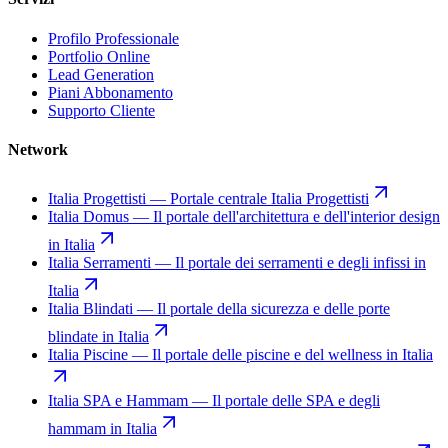
Profilo Professionale
Portfolio Online
Lead Generation
Piani Abbonamento
Supporto Cliente
Network
Italia Progettisti
—
Portale centrale Italia Progettisti
Italia Domus
—
Il portale dell'architettura e dell'interior design
in Italia
Italia Serramenti
—
Il portale dei serramenti e degli infissi in
Italia
Italia Blindati
—
Il portale della sicurezza e delle porte
blindate in Italia
Italia Piscine
—
Il portale delle piscine e del wellness in Italia
Italia SPA e Hammam
—
Il portale delle SPA e degli
hammam in Italia