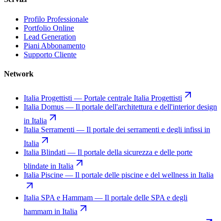
Profilo Professionale
Portfolio Online
Lead Generation
Piani Abbonamento
Supporto Cliente
Network
Italia Progettisti
—
Portale centrale Italia Progettisti
Italia Domus
—
Il portale dell'architettura e dell'interior design
in Italia
Italia Serramenti
—
Il portale dei serramenti e degli infissi in
Italia
Italia Blindati
—
Il portale della sicurezza e delle porte
blindate in Italia
Italia Piscine
—
Il portale delle piscine e del wellness in Italia
Italia SPA e Hammam
—
Il portale delle SPA e degli
hammam in Italia