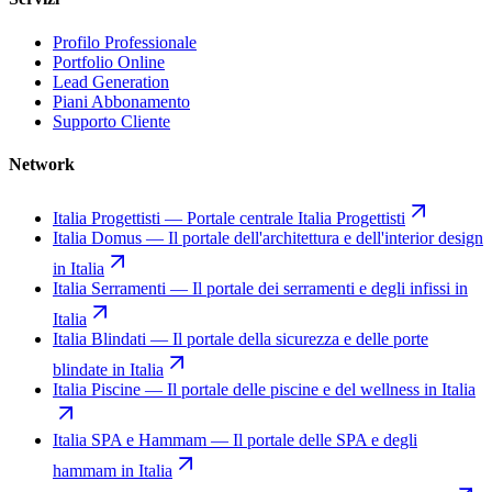
Profilo Professionale
Portfolio Online
Lead Generation
Piani Abbonamento
Supporto Cliente
Network
Italia Progettisti
—
Portale centrale Italia Progettisti
Italia Domus
—
Il portale dell'architettura e dell'interior design
in Italia
Italia Serramenti
—
Il portale dei serramenti e degli infissi in
Italia
Italia Blindati
—
Il portale della sicurezza e delle porte
blindate in Italia
Italia Piscine
—
Il portale delle piscine e del wellness in Italia
Italia SPA e Hammam
—
Il portale delle SPA e degli
hammam in Italia