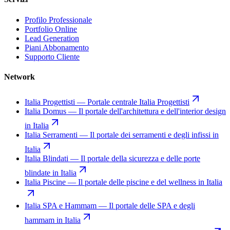
Profilo Professionale
Portfolio Online
Lead Generation
Piani Abbonamento
Supporto Cliente
Network
Italia Progettisti
—
Portale centrale Italia Progettisti
Italia Domus
—
Il portale dell'architettura e dell'interior design
in Italia
Italia Serramenti
—
Il portale dei serramenti e degli infissi in
Italia
Italia Blindati
—
Il portale della sicurezza e delle porte
blindate in Italia
Italia Piscine
—
Il portale delle piscine e del wellness in Italia
Italia SPA e Hammam
—
Il portale delle SPA e degli
hammam in Italia