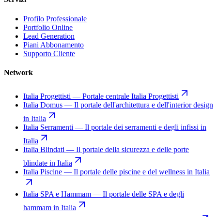
Profilo Professionale
Portfolio Online
Lead Generation
Piani Abbonamento
Supporto Cliente
Network
Italia Progettisti
—
Portale centrale Italia Progettisti
Italia Domus
—
Il portale dell'architettura e dell'interior design
in Italia
Italia Serramenti
—
Il portale dei serramenti e degli infissi in
Italia
Italia Blindati
—
Il portale della sicurezza e delle porte
blindate in Italia
Italia Piscine
—
Il portale delle piscine e del wellness in Italia
Italia SPA e Hammam
—
Il portale delle SPA e degli
hammam in Italia