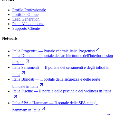
Profilo Professionale
Portfolio Online
Lead Generation
Piani Abbonamento
Supporto Cliente
Network
Italia Progettisti
—
Portale centrale Italia Progettisti
Italia Domus
—
Il portale dell'architettura e dell'interior design
in Italia
Italia Serramenti
—
Il portale dei serramenti e degli infissi in
Italia
Italia Blindati
—
Il portale della sicurezza e delle porte
blindate in Italia
Italia Piscine
—
Il portale delle piscine e del wellness in Italia
Italia SPA e Hammam
—
Il portale delle SPA e degli
hammam in Italia