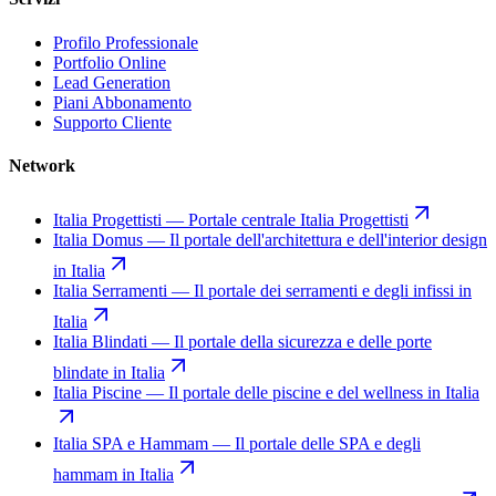
Profilo Professionale
Portfolio Online
Lead Generation
Piani Abbonamento
Supporto Cliente
Network
Italia Progettisti
—
Portale centrale Italia Progettisti
Italia Domus
—
Il portale dell'architettura e dell'interior design
in Italia
Italia Serramenti
—
Il portale dei serramenti e degli infissi in
Italia
Italia Blindati
—
Il portale della sicurezza e delle porte
blindate in Italia
Italia Piscine
—
Il portale delle piscine e del wellness in Italia
Italia SPA e Hammam
—
Il portale delle SPA e degli
hammam in Italia