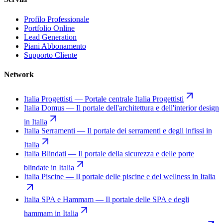
Profilo Professionale
Portfolio Online
Lead Generation
Piani Abbonamento
Supporto Cliente
Network
Italia Progettisti
—
Portale centrale Italia Progettisti
Italia Domus
—
Il portale dell'architettura e dell'interior design
in Italia
Italia Serramenti
—
Il portale dei serramenti e degli infissi in
Italia
Italia Blindati
—
Il portale della sicurezza e delle porte
blindate in Italia
Italia Piscine
—
Il portale delle piscine e del wellness in Italia
Italia SPA e Hammam
—
Il portale delle SPA e degli
hammam in Italia