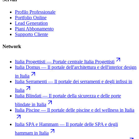
Profilo Professionale
Portfolio Online
Lead Generation
Piani Abbonamento
Supporto Cliente
Network
Italia Progettisti
—
Portale centrale Italia Progettisti
Italia Domus
—
Il portale dell'architettura e dell'interior design
in Italia
Italia Serramenti
—
Il portale dei serramenti e degli infissi in
Italia
Italia Blindati
—
Il portale della sicurezza e delle porte
blindate in Italia
Italia Piscine
—
Il portale delle piscine e del wellness in Italia
Italia SPA e Hammam
—
Il portale delle SPA e degli
hammam in Italia