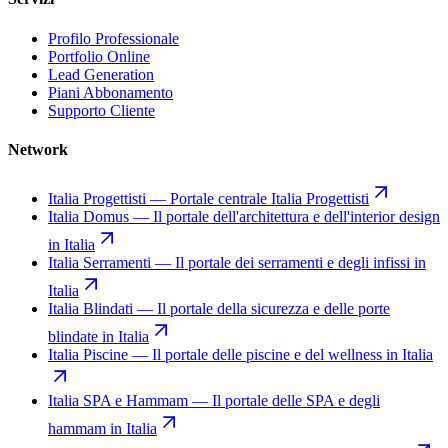
Profilo Professionale
Portfolio Online
Lead Generation
Piani Abbonamento
Supporto Cliente
Network
Italia Progettisti
—
Portale centrale Italia Progettisti
Italia Domus
—
Il portale dell'architettura e dell'interior design
in Italia
Italia Serramenti
—
Il portale dei serramenti e degli infissi in
Italia
Italia Blindati
—
Il portale della sicurezza e delle porte
blindate in Italia
Italia Piscine
—
Il portale delle piscine e del wellness in Italia
Italia SPA e Hammam
—
Il portale delle SPA e degli
hammam in Italia