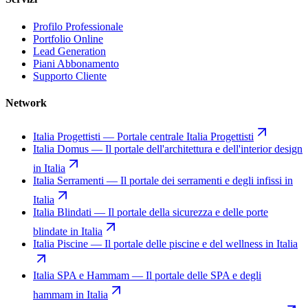
Profilo Professionale
Portfolio Online
Lead Generation
Piani Abbonamento
Supporto Cliente
Network
Italia Progettisti
—
Portale centrale Italia Progettisti
Italia Domus
—
Il portale dell'architettura e dell'interior design
in Italia
Italia Serramenti
—
Il portale dei serramenti e degli infissi in
Italia
Italia Blindati
—
Il portale della sicurezza e delle porte
blindate in Italia
Italia Piscine
—
Il portale delle piscine e del wellness in Italia
Italia SPA e Hammam
—
Il portale delle SPA e degli
hammam in Italia