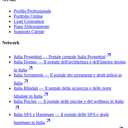
Profilo Professionale
Portfolio Online
Lead Generation
Piani Abbonamento
Supporto Cliente
Network
Italia Progettisti
—
Portale centrale Italia Progettisti
Italia Domus
—
Il portale dell'architettura e dell'interior design
in Italia
Italia Serramenti
—
Il portale dei serramenti e degli infissi in
Italia
Italia Blindati
—
Il portale della sicurezza e delle porte
blindate in Italia
Italia Piscine
—
Il portale delle piscine e del wellness in Italia
Italia SPA e Hammam
—
Il portale delle SPA e degli
hammam in Italia