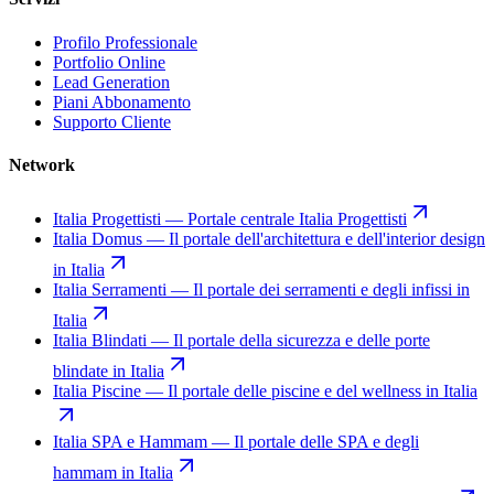
Profilo Professionale
Portfolio Online
Lead Generation
Piani Abbonamento
Supporto Cliente
Network
Italia Progettisti
—
Portale centrale Italia Progettisti
Italia Domus
—
Il portale dell'architettura e dell'interior design
in Italia
Italia Serramenti
—
Il portale dei serramenti e degli infissi in
Italia
Italia Blindati
—
Il portale della sicurezza e delle porte
blindate in Italia
Italia Piscine
—
Il portale delle piscine e del wellness in Italia
Italia SPA e Hammam
—
Il portale delle SPA e degli
hammam in Italia