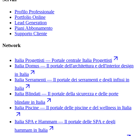
Profilo Professionale
Portfolio Online
Lead Generation
Piani Abbonamento
Supporto Cliente
Network
Italia Progettisti
—
Portale centrale Italia Progettisti
Italia Domus
—
Il portale dell'architettura e dell'interior design
in Italia
Italia Serramenti
—
Il portale dei serramenti e degli infissi in
Italia
Italia Blindati
—
Il portale della sicurezza e delle porte
blindate in Italia
Italia Piscine
—
Il portale delle piscine e del wellness in Italia
Italia SPA e Hammam
—
Il portale delle SPA e degli
hammam in Italia