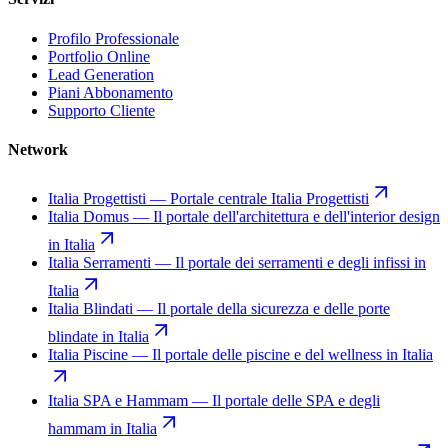
Profilo Professionale
Portfolio Online
Lead Generation
Piani Abbonamento
Supporto Cliente
Network
Italia Progettisti
—
Portale centrale Italia Progettisti
Italia Domus
—
Il portale dell'architettura e dell'interior design
in Italia
Italia Serramenti
—
Il portale dei serramenti e degli infissi in
Italia
Italia Blindati
—
Il portale della sicurezza e delle porte
blindate in Italia
Italia Piscine
—
Il portale delle piscine e del wellness in Italia
Italia SPA e Hammam
—
Il portale delle SPA e degli
hammam in Italia