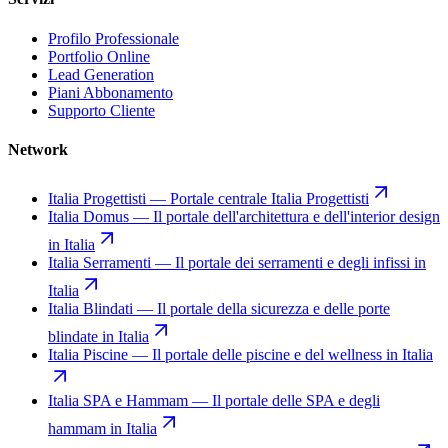
Profilo Professionale
Portfolio Online
Lead Generation
Piani Abbonamento
Supporto Cliente
Network
Italia Progettisti
—
Portale centrale Italia Progettisti
Italia Domus
—
Il portale dell'architettura e dell'interior design
in Italia
Italia Serramenti
—
Il portale dei serramenti e degli infissi in
Italia
Italia Blindati
—
Il portale della sicurezza e delle porte
blindate in Italia
Italia Piscine
—
Il portale delle piscine e del wellness in Italia
Italia SPA e Hammam
—
Il portale delle SPA e degli
hammam in Italia