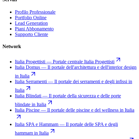
Profilo Professionale
Portfolio Online
Lead Generation
Piani Abbonamento
Supporto Cliente
Network
Italia Progettisti
—
Portale centrale Italia Progettisti
Italia Domus
—
Il portale dell'architettura e dell'interior design
in Italia
Italia Serramenti
—
Il portale dei serramenti e degli infissi in
Italia
Italia Blindati
—
Il portale della sicurezza e delle porte
blindate in Italia
Italia Piscine
—
Il portale delle piscine e del wellness in Italia
Italia SPA e Hammam
—
Il portale delle SPA e degli
hammam in Italia