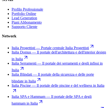
Profilo Professionale
Portfolio Online
Lead Generation
Piani Abbonamento
Supporto Cliente
Network
Italia Progettisti
—
Portale centrale Italia Progettisti
Italia Domus
—
Il portale dell'architettura e dell'interior design
in Italia
Italia Serramenti
—
Il portale dei serramenti e degli infissi in
Italia
Italia Blindati
—
Il portale della sicurezza e delle porte
blindate in Italia
Italia Piscine
—
Il portale delle piscine e del wellness in Italia
Italia SPA e Hammam
—
Il portale delle SPA e degli
hammam in Italia