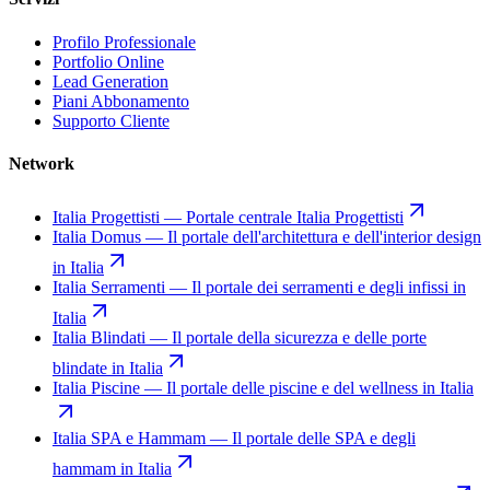
Profilo Professionale
Portfolio Online
Lead Generation
Piani Abbonamento
Supporto Cliente
Network
Italia Progettisti
—
Portale centrale Italia Progettisti
Italia Domus
—
Il portale dell'architettura e dell'interior design
in Italia
Italia Serramenti
—
Il portale dei serramenti e degli infissi in
Italia
Italia Blindati
—
Il portale della sicurezza e delle porte
blindate in Italia
Italia Piscine
—
Il portale delle piscine e del wellness in Italia
Italia SPA e Hammam
—
Il portale delle SPA e degli
hammam in Italia