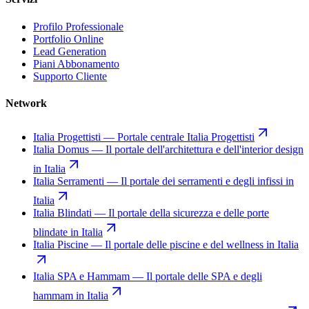
Profilo Professionale
Portfolio Online
Lead Generation
Piani Abbonamento
Supporto Cliente
Network
Italia Progettisti
—
Portale centrale Italia Progettisti
Italia Domus
—
Il portale dell'architettura e dell'interior design
in Italia
Italia Serramenti
—
Il portale dei serramenti e degli infissi in
Italia
Italia Blindati
—
Il portale della sicurezza e delle porte
blindate in Italia
Italia Piscine
—
Il portale delle piscine e del wellness in Italia
Italia SPA e Hammam
—
Il portale delle SPA e degli
hammam in Italia