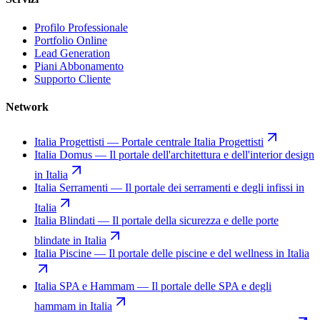
Profilo Professionale
Portfolio Online
Lead Generation
Piani Abbonamento
Supporto Cliente
Network
Italia Progettisti
—
Portale centrale Italia Progettisti
Italia Domus
—
Il portale dell'architettura e dell'interior design
in Italia
Italia Serramenti
—
Il portale dei serramenti e degli infissi in
Italia
Italia Blindati
—
Il portale della sicurezza e delle porte
blindate in Italia
Italia Piscine
—
Il portale delle piscine e del wellness in Italia
Italia SPA e Hammam
—
Il portale delle SPA e degli
hammam in Italia