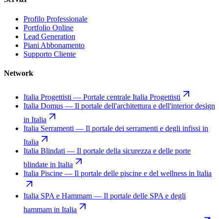
Profilo Professionale
Portfolio Online
Lead Generation
Piani Abbonamento
Supporto Cliente
Network
Italia Progettisti
—
Portale centrale Italia Progettisti
Italia Domus
—
Il portale dell'architettura e dell'interior design
in Italia
Italia Serramenti
—
Il portale dei serramenti e degli infissi in
Italia
Italia Blindati
—
Il portale della sicurezza e delle porte
blindate in Italia
Italia Piscine
—
Il portale delle piscine e del wellness in Italia
Italia SPA e Hammam
—
Il portale delle SPA e degli
hammam in Italia