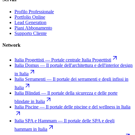
Profilo Professionale
Portfolio Online
Lead Generation
Piani Abbonamento
Supporto Cliente
Network
Italia Progettisti
—
Portale centrale Italia Progettisti
Italia Domus
—
Il portale dell'architettura e dell'interior design
in Italia
Italia Serramenti
—
Il portale dei serramenti e degli infissi in
Italia
Italia Blindati
—
Il portale della sicurezza e delle porte
blindate in Italia
Italia Piscine
—
Il portale delle piscine e del wellness in Italia
Italia SPA e Hammam
—
Il portale delle SPA e degli
hammam in Italia