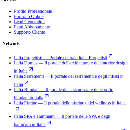
Profilo Professionale
Portfolio Online
Lead Generation
Piani Abbonamento
Supporto Cliente
Network
Italia Progettisti
—
Portale centrale Italia Progettisti
Italia Domus
—
Il portale dell'architettura e dell'interior design
in Italia
Italia Serramenti
—
Il portale dei serramenti e degli infissi in
Italia
Italia Blindati
—
Il portale della sicurezza e delle porte
blindate in Italia
Italia Piscine
—
Il portale delle piscine e del wellness in Italia
Italia SPA e Hammam
—
Il portale delle SPA e degli
hammam in Italia