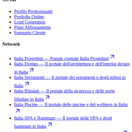
Profilo Professionale
Portfolio Online
Lead Generation
Piani Abbonamento
Supporto Cliente
Network
Italia Progettisti
—
Portale centrale Italia Progettisti
Italia Domus
—
Il portale dell'architettura e dell'interior design
in Italia
Italia Serramenti
—
Il portale dei serramenti e degli infissi in
Italia
Italia Blindati
—
Il portale della sicurezza e delle porte
blindate in Italia
Italia Piscine
—
Il portale delle piscine e del wellness in Italia
Italia SPA e Hammam
—
Il portale delle SPA e degli
hammam in Italia