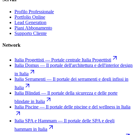
Profilo Professionale
Portfolio Online
Lead Generation
Piani Abbonamento
Supporto Cliente
Network
Italia Progettisti
—
Portale centrale Italia Progettisti
Italia Domus
—
Il portale dell'architettura e dell'interior design
in Italia
Italia Serramenti
—
Il portale dei serramenti e degli infissi in
Italia
Italia Blindati
—
Il portale della sicurezza e delle porte
blindate in Italia
Italia Piscine
—
Il portale delle piscine e del wellness in Italia
Italia SPA e Hammam
—
Il portale delle SPA e degli
hammam in Italia