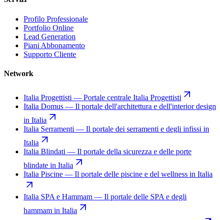
Profilo Professionale
Portfolio Online
Lead Generation
Piani Abbonamento
Supporto Cliente
Network
Italia Progettisti
—
Portale centrale Italia Progettisti
Italia Domus
—
Il portale dell'architettura e dell'interior design
in Italia
Italia Serramenti
—
Il portale dei serramenti e degli infissi in
Italia
Italia Blindati
—
Il portale della sicurezza e delle porte
blindate in Italia
Italia Piscine
—
Il portale delle piscine e del wellness in Italia
Italia SPA e Hammam
—
Il portale delle SPA e degli
hammam in Italia