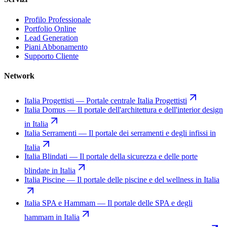
Profilo Professionale
Portfolio Online
Lead Generation
Piani Abbonamento
Supporto Cliente
Network
Italia Progettisti
—
Portale centrale Italia Progettisti
Italia Domus
—
Il portale dell'architettura e dell'interior design
in Italia
Italia Serramenti
—
Il portale dei serramenti e degli infissi in
Italia
Italia Blindati
—
Il portale della sicurezza e delle porte
blindate in Italia
Italia Piscine
—
Il portale delle piscine e del wellness in Italia
Italia SPA e Hammam
—
Il portale delle SPA e degli
hammam in Italia