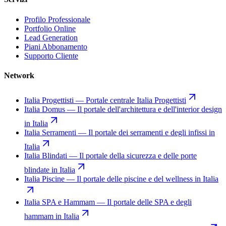
Profilo Professionale
Portfolio Online
Lead Generation
Piani Abbonamento
Supporto Cliente
Network
Italia Progettisti
—
Portale centrale Italia Progettisti
Italia Domus
—
Il portale dell'architettura e dell'interior design
in Italia
Italia Serramenti
—
Il portale dei serramenti e degli infissi in
Italia
Italia Blindati
—
Il portale della sicurezza e delle porte
blindate in Italia
Italia Piscine
—
Il portale delle piscine e del wellness in Italia
Italia SPA e Hammam
—
Il portale delle SPA e degli
hammam in Italia