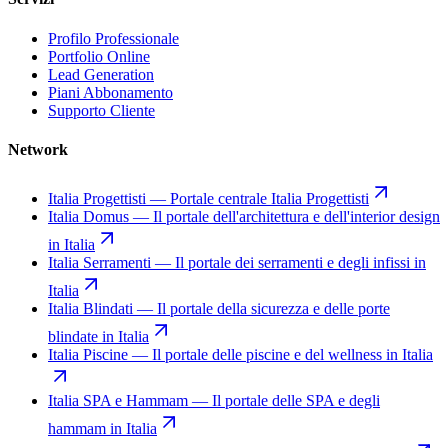
Profilo Professionale
Portfolio Online
Lead Generation
Piani Abbonamento
Supporto Cliente
Network
Italia Progettisti
—
Portale centrale Italia Progettisti
Italia Domus
—
Il portale dell'architettura e dell'interior design
in Italia
Italia Serramenti
—
Il portale dei serramenti e degli infissi in
Italia
Italia Blindati
—
Il portale della sicurezza e delle porte
blindate in Italia
Italia Piscine
—
Il portale delle piscine e del wellness in Italia
Italia SPA e Hammam
—
Il portale delle SPA e degli
hammam in Italia