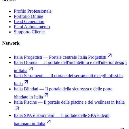
Profilo Professionale
Portfolio Online
Lead Generation
Piani Abbonamento
Supporto Cliente
Network
Italia Progettisti
—
Portale centrale Italia Progettisti
Italia Domus
—
Il portale dell'architettura e dell'interior design
in Italia
Italia Serramenti
—
Il portale dei serramenti e degli infissi in
Italia
Italia Blindati
—
Il portale della sicurezza e delle porte
blindate in Italia
Italia Piscine
—
Il portale delle piscine e del wellness in Italia
Italia SPA e Hammam
—
Il portale delle SPA e degli
hammam in Italia