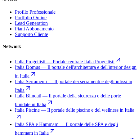
Profilo Professionale
Portfolio Online
Lead Generation
Piani Abbonamento
Supporto Cliente
Network
Italia Progettisti
—
Portale centrale Italia Progettisti
Italia Domus
—
Il portale dell'architettura e dell'interior design
in Italia
Italia Serramenti
—
Il portale dei serramenti e degli infissi in
Italia
Italia Blindati
—
Il portale della sicurezza e delle porte
blindate in Italia
Italia Piscine
—
Il portale delle piscine e del wellness in Italia
Italia SPA e Hammam
—
Il portale delle SPA e degli
hammam in Italia