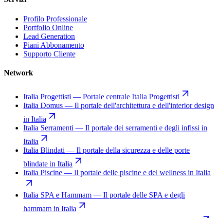
Profilo Professionale
Portfolio Online
Lead Generation
Piani Abbonamento
Supporto Cliente
Network
Italia Progettisti
—
Portale centrale Italia Progettisti
Italia Domus
—
Il portale dell'architettura e dell'interior design
in Italia
Italia Serramenti
—
Il portale dei serramenti e degli infissi in
Italia
Italia Blindati
—
Il portale della sicurezza e delle porte
blindate in Italia
Italia Piscine
—
Il portale delle piscine e del wellness in Italia
Italia SPA e Hammam
—
Il portale delle SPA e degli
hammam in Italia