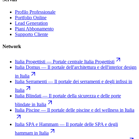
Profilo Professionale
Portfolio Online
Lead Generation
Piani Abbonamento
Supporto Cliente
Network
Italia Progettisti
—
Portale centrale Italia Progettisti
Italia Domus
—
Il portale dell'architettura e dell'interior design
in Italia
Italia Serramenti
—
Il portale dei serramenti e degli infissi in
Italia
Italia Blindati
—
Il portale della sicurezza e delle porte
blindate in Italia
Italia Piscine
—
Il portale delle piscine e del wellness in Italia
Italia SPA e Hammam
—
Il portale delle SPA e degli
hammam in Italia