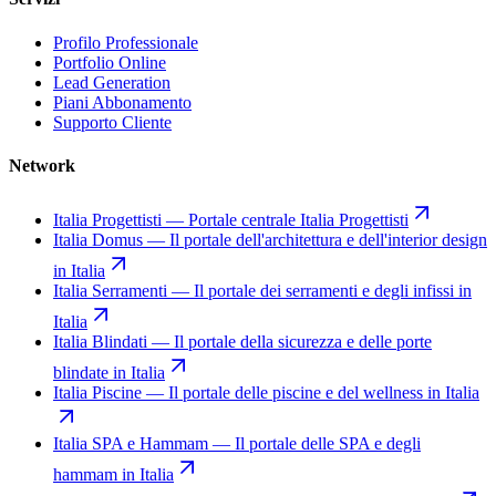
Profilo Professionale
Portfolio Online
Lead Generation
Piani Abbonamento
Supporto Cliente
Network
Italia Progettisti
—
Portale centrale Italia Progettisti
Italia Domus
—
Il portale dell'architettura e dell'interior design
in Italia
Italia Serramenti
—
Il portale dei serramenti e degli infissi in
Italia
Italia Blindati
—
Il portale della sicurezza e delle porte
blindate in Italia
Italia Piscine
—
Il portale delle piscine e del wellness in Italia
Italia SPA e Hammam
—
Il portale delle SPA e degli
hammam in Italia