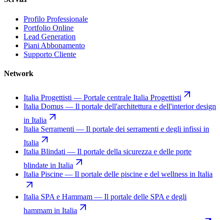
Profilo Professionale
Portfolio Online
Lead Generation
Piani Abbonamento
Supporto Cliente
Network
Italia Progettisti
—
Portale centrale Italia Progettisti
Italia Domus
—
Il portale dell'architettura e dell'interior design
in Italia
Italia Serramenti
—
Il portale dei serramenti e degli infissi in
Italia
Italia Blindati
—
Il portale della sicurezza e delle porte
blindate in Italia
Italia Piscine
—
Il portale delle piscine e del wellness in Italia
Italia SPA e Hammam
—
Il portale delle SPA e degli
hammam in Italia