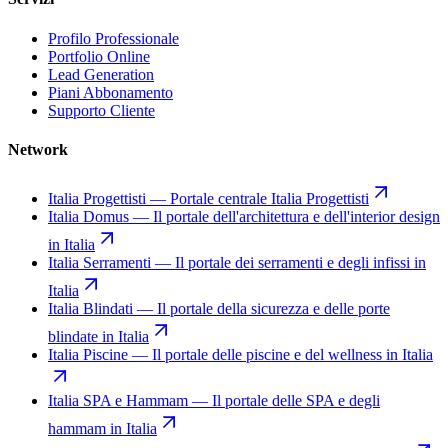
Profilo Professionale
Portfolio Online
Lead Generation
Piani Abbonamento
Supporto Cliente
Network
Italia Progettisti
—
Portale centrale Italia Progettisti
Italia Domus
—
Il portale dell'architettura e dell'interior design
in Italia
Italia Serramenti
—
Il portale dei serramenti e degli infissi in
Italia
Italia Blindati
—
Il portale della sicurezza e delle porte
blindate in Italia
Italia Piscine
—
Il portale delle piscine e del wellness in Italia
Italia SPA e Hammam
—
Il portale delle SPA e degli
hammam in Italia