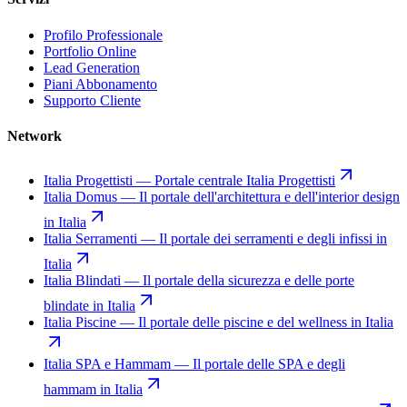
Profilo Professionale
Portfolio Online
Lead Generation
Piani Abbonamento
Supporto Cliente
Network
Italia Progettisti
—
Portale centrale Italia Progettisti
Italia Domus
—
Il portale dell'architettura e dell'interior design
in Italia
Italia Serramenti
—
Il portale dei serramenti e degli infissi in
Italia
Italia Blindati
—
Il portale della sicurezza e delle porte
blindate in Italia
Italia Piscine
—
Il portale delle piscine e del wellness in Italia
Italia SPA e Hammam
—
Il portale delle SPA e degli
hammam in Italia