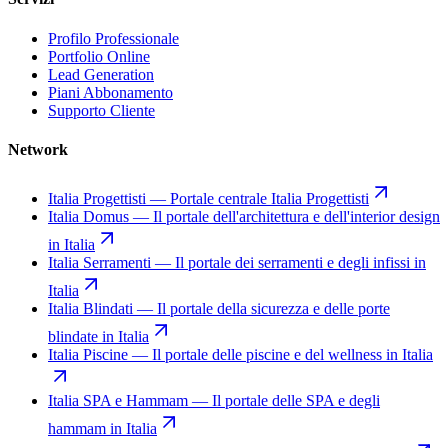
Profilo Professionale
Portfolio Online
Lead Generation
Piani Abbonamento
Supporto Cliente
Network
Italia Progettisti
—
Portale centrale Italia Progettisti
Italia Domus
—
Il portale dell'architettura e dell'interior design
in Italia
Italia Serramenti
—
Il portale dei serramenti e degli infissi in
Italia
Italia Blindati
—
Il portale della sicurezza e delle porte
blindate in Italia
Italia Piscine
—
Il portale delle piscine e del wellness in Italia
Italia SPA e Hammam
—
Il portale delle SPA e degli
hammam in Italia