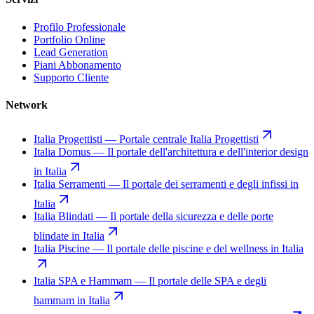
Profilo Professionale
Portfolio Online
Lead Generation
Piani Abbonamento
Supporto Cliente
Network
Italia Progettisti
—
Portale centrale Italia Progettisti
Italia Domus
—
Il portale dell'architettura e dell'interior design
in Italia
Italia Serramenti
—
Il portale dei serramenti e degli infissi in
Italia
Italia Blindati
—
Il portale della sicurezza e delle porte
blindate in Italia
Italia Piscine
—
Il portale delle piscine e del wellness in Italia
Italia SPA e Hammam
—
Il portale delle SPA e degli
hammam in Italia