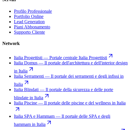
Profilo Professionale
Portfolio Online
Lead Generation
Piani Abbonamento
Supporto Cliente
Network
Italia Progettisti
—
Portale centrale Italia Progettisti
Italia Domus
—
Il portale dell'architettura e dell'interior design
in Italia
Italia Serramenti
—
Il portale dei serramenti e degli infissi in
Italia
Italia Blindati
—
Il portale della sicurezza e delle porte
blindate in Italia
Italia Piscine
—
Il portale delle piscine e del wellness in Italia
Italia SPA e Hammam
—
Il portale delle SPA e degli
hammam in Italia