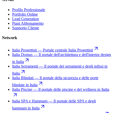
Profilo Professionale
Portfolio Online
Lead Generation
Piani Abbonamento
Supporto Cliente
Network
Italia Progettisti
—
Portale centrale Italia Progettisti
Italia Domus
—
Il portale dell'architettura e dell'interior design
in Italia
Italia Serramenti
—
Il portale dei serramenti e degli infissi in
Italia
Italia Blindati
—
Il portale della sicurezza e delle porte
blindate in Italia
Italia Piscine
—
Il portale delle piscine e del wellness in Italia
Italia SPA e Hammam
—
Il portale delle SPA e degli
hammam in Italia