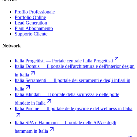
Profilo Professionale
Portfolio Online
Lead Generation
Piani Abbonamento
Supporto Cliente
Network
Italia Progettisti
—
Portale centrale Italia Progettisti
Italia Domus
—
Il portale dell'architettura e dell'interior design
in Italia
Italia Serramenti
—
Il portale dei serramenti e degli infissi in
Italia
Italia Blindati
—
Il portale della sicurezza e delle porte
blindate in Italia
Italia Piscine
—
Il portale delle piscine e del wellness in Italia
Italia SPA e Hammam
—
Il portale delle SPA e degli
hammam in Italia