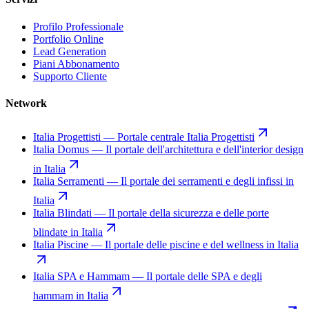
Profilo Professionale
Portfolio Online
Lead Generation
Piani Abbonamento
Supporto Cliente
Network
Italia Progettisti
—
Portale centrale Italia Progettisti
Italia Domus
—
Il portale dell'architettura e dell'interior design
in Italia
Italia Serramenti
—
Il portale dei serramenti e degli infissi in
Italia
Italia Blindati
—
Il portale della sicurezza e delle porte
blindate in Italia
Italia Piscine
—
Il portale delle piscine e del wellness in Italia
Italia SPA e Hammam
—
Il portale delle SPA e degli
hammam in Italia